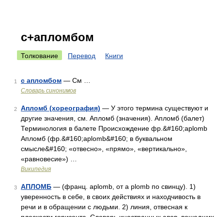
с+апломбом
Толкование
Перевод
Книги
с апломбом
— См …
1
Словарь синонимов
Апломб (хореография)
— У этого термина существуют и
2
другие значения, см. Апломб (значения). Апломб (балет)
Терминология в балете Происхождение фр.&#160;aplomb
Апломб (фр.&#160;aplomb&#160; в буквальном
смысле&#160; «отвесно», «прямо», «вертикально»,
«равновесие») …
Википедия
АПЛОМБ
— (франц. aplomb, от a plomb по свинцу). 1)
3
уверенность в себе, в своих действиях и находчивость в
речи и в обращении с людьми. 2) линия, отвесная к