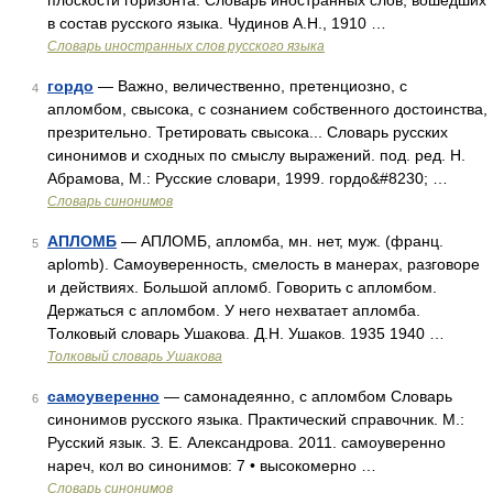
плоскости горизонта. Словарь иностранных слов, вошедших
в состав русского языка. Чудинов А.Н., 1910 …
Словарь иностранных слов русского языка
гордо
— Важно, величественно, претенциозно, с
4
апломбом, свысока, с сознанием собственного достоинства,
презрительно. Третировать свысока... Словарь русских
синонимов и сходных по смыслу выражений. под. ред. Н.
Абрамова, М.: Русские словари, 1999. гордо&#8230; …
Словарь синонимов
АПЛОМБ
— АПЛОМБ, апломба, мн. нет, муж. (франц.
5
aplomb). Самоуверенность, смелость в манерах, разговоре
и действиях. Большой апломб. Говорить с апломбом.
Держаться с апломбом. У него нехватает апломба.
Толковый словарь Ушакова. Д.Н. Ушаков. 1935 1940 …
Толковый словарь Ушакова
самоуверенно
— самонадеянно, с апломбом Словарь
6
синонимов русского языка. Практический справочник. М.:
Русский язык. З. Е. Александрова. 2011. самоуверенно
нареч, кол во синонимов: 7 • высокомерно …
Словарь синонимов