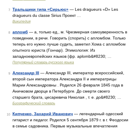
Тральщики типа «Сирьюс»
— Les dragueurs «D» Les
7
dragueurs du classe Sirius Проект …
Википедия
апломб
— а, только ед., м. Чрезмерная самоуверенность в
8
поведении, в речи. Говорить (спорить) с апломбом. Только
теперь его нужно лучше судить, заметил Хома с апломбом
опытного юриста (Гончар). Этимология: Из
западноевропейских языков (фр. aplomb&#8230; …
Популярный словарь русского языка
Александр III
— Александр III, император всероссийский,
9
второй сын императора Александра II и императрицы
Марии Александровны . Родился 26 февраля 1845 года в
Аничковом дворце в Петербурге. До смерти своего
старшего брата, цесаревича Николая , т. е. до&#8230; …
Биографический словарь
Кипченко, Захарий Иванович
— легендарный одесский
10
гитарист и педагог. Родился 5 сентября 1879 г. в г. Феодосии
в семье садовника. Первые музыкальные впечатления