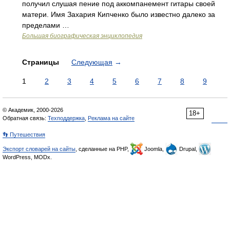
получил слушая пение под аккомпанемент гитары своей
матери. Имя Захария Кипченко было известно далеко за
пределами …
Большая биографическая энциклопедия
Страницы
Следующая
→
1
2
3
4
5
6
7
8
9
© Академик, 2000-2026
18+
Обратная связь:
Техподдержка
,
Реклама на сайте
👣 Путешествия
Экспорт словарей на сайты
, сделанные на PHP,
Joomla,
Drupal,
WordPress, MODx.